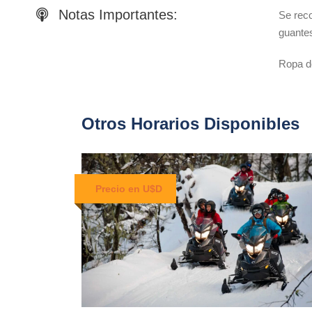
Notas Importantes:
Se reco
guante
Ropa de
Otros Horarios Disponibles
Precio en U$D