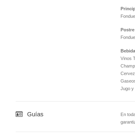
Princi
Fondue 
Postre
Fondue 
Bebid
Vinos T
Champ
Cervez
Gaseo
Jugo y
Guías
En tod
garanti