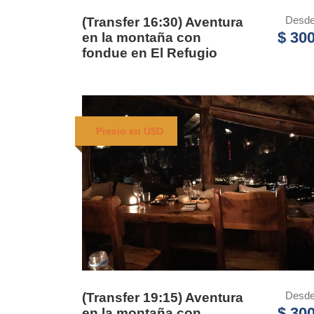
Desd
(Transfer 16:30) Aventura
$ 30
en la montaña con
fondue en El Refugio
Precio en U$D
Desd
(Transfer 19:15) Aventura
$ 30
en la montaña con